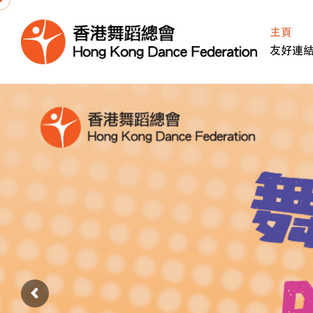
S
k
主頁
i
友好連
p
t
o
c
o
n
t
e
n
t