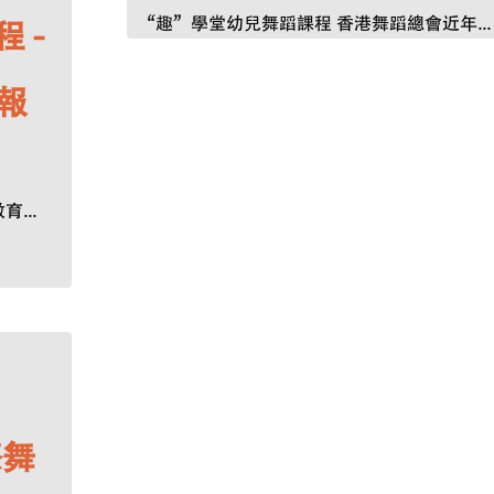
“趣”學堂幼兒舞蹈課程 香港舞蹈總會近年...
程 -
報
...
際舞