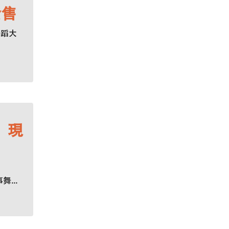
發售
舞蹈大
】現
...