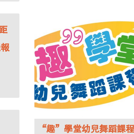
距
受報
“趣”學堂幼兒舞蹈課